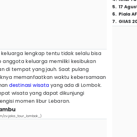
5
.
17 Agus
6
.
Piala A
7
.
GIIAS 2
eluarga lengkap tentu tidak selalu bisa
p anggota keluarga memiliki kesibukan
 di tempat yang jauh. Saat pulang
iknya memanfaatkan waktu kebersamaan
ahan
destinasi wisata
yang ada di Lombok.
pat wisata yang dapat dikunjungi
ngisi momen libur Lebaran.
elambu
om/cv.jaka_tour_lombok_)