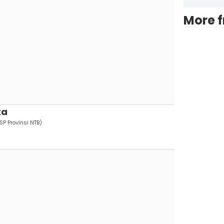
More 
ka
P Provinsi NTB)