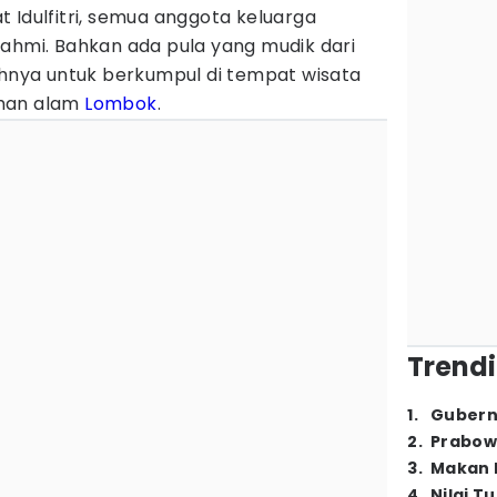
 Idulfitri, semua anggota keluarga
rahmi. Bahkan ada pula yang mudik dari
ahnya untuk berkumpul di tempat wisata
ahan alam
Lombok
.
Trendi
1
.
Gubern
2
.
Prabow
3
.
Makan B
4
.
Nilai T