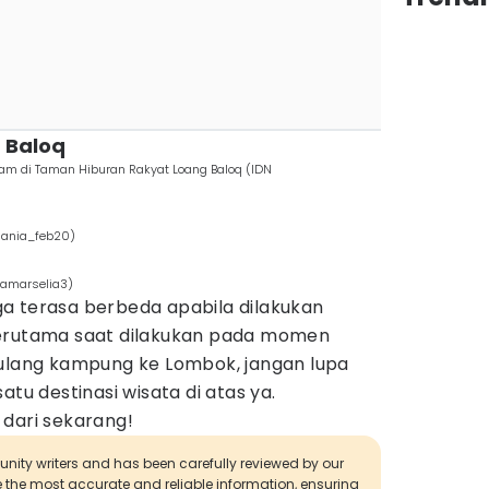
 Baloq
m di Taman Hiburan Rakyat Loang Baloq (IDN
lania_feb20)
lamarselia3)
a terasa berbeda apabila dilakukan
terutama saat dilakukan pada momen
pulang kampung ke Lombok, jangan lupa
atu destinasi wisata di atas ya.
 dari sekarang!
munity writers and has been carefully reviewed by our
de the most accurate and reliable information, ensuring