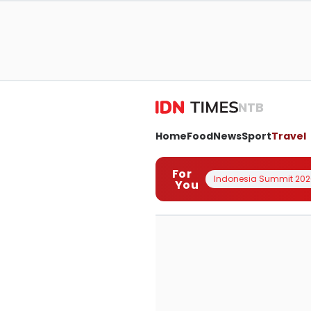
NTB
Home
Food
News
Sport
Travel
For
Indonesia Summit 202
You