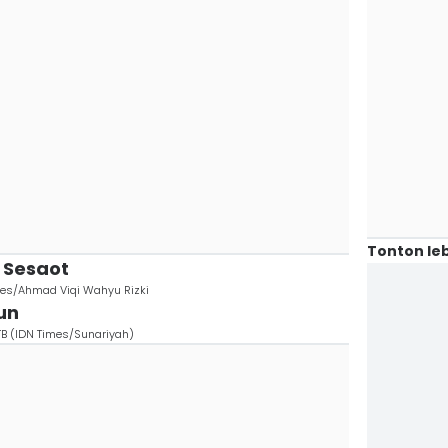
Tonton leb
t Sesaot
mes/Ahmad Viqi Wahyu Rizki
un
B (IDN Times/Sunariyah)