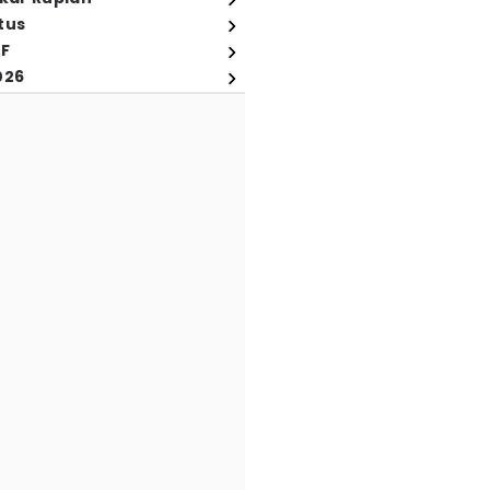
tus
FF
026