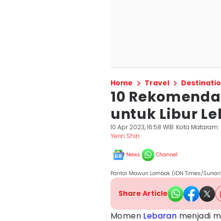
Home
Travel
Destinati
10 Rekomenda
untuk Libur L
10 Apr 2023, 16:58 WIB
Kota Mataram
Yerin Shin
News
Channel
Pantai Mawun Lombok (IDN Times/Sunari
Share Article
Momen
Lebaran
menjadi m