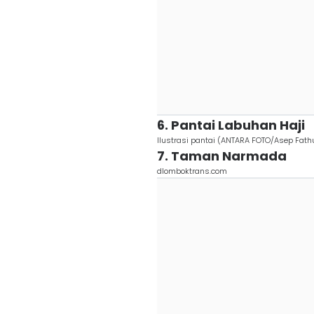
6. Pantai Labuhan Haji
Ilustrasi pantai (ANTARA FOTO/Asep Fat
7. Taman Narmada
dlomboktrans.com