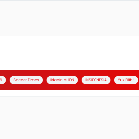
6
Soccer Times
Iklanin di IDN
INSIDENESIA
Yuk Pilih !