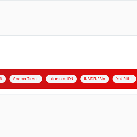
6
Soccer Times
Iklanin di IDN
INSIDENESIA
Yuk Pilih !