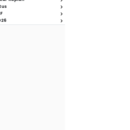
tus
FF
026