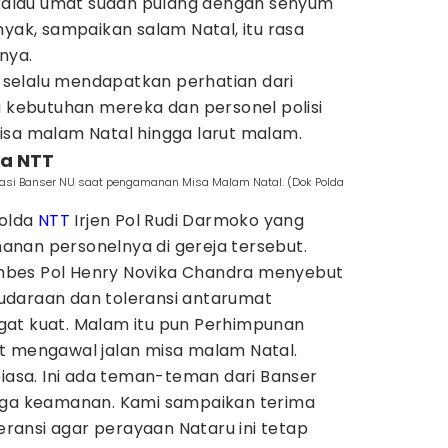
u kalau umat sudah pulang dengan senyum
nyak, sampaikan salam Natal, itu rasa
nya.
selalu mendapatkan perhatian dari
a kebutuhan mereka dan personel polisi
isa malam Natal hingga larut malam.
da NTT
siasi Banser NU saat pengamanan Misa Malam Natal. (Dok Polda
polda
NTT
Irjen Pol Rudi Darmoko yang
nan personelnya di gereja tersebut.
bes Pol Henry Novika Chandra menyebut
udaraan dan toleransi antarumat
at kuat. Malam itu pun Perhimpunan
t mengawal jalan misa malam Natal.
biasa. Ini ada teman-teman dari Banser
jaga keamanan. Kami sampaikan terima
leransi agar perayaan Nataru ini tetap