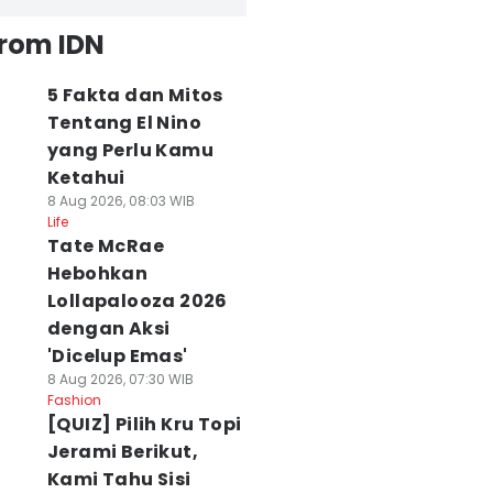
from IDN
5 Fakta dan Mitos
Tentang El Nino
yang Perlu Kamu
Ketahui
8 Aug 2026, 08:03 WIB
Life
Tate McRae
Hebohkan
Lollapalooza 2026
dengan Aksi
'Dicelup Emas'
8 Aug 2026, 07:30 WIB
Fashion
[QUIZ] Pilih Kru Topi
Jerami Berikut,
Kami Tahu Sisi