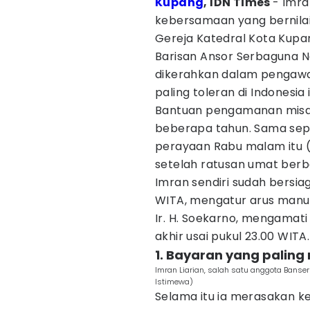
Kupang
, IDN Times
- Imra
kebersamaan yang bernil
Gereja Katedral Kota Kupan
Barisan Ansor Serbaguna N
dikerahkan dalam pengawa
paling toleran di Indonesia i
Bantuan pengamanan misa in
beberapa tahun. Sama sepe
perayaan Rabu malam itu (2
setelah ratusan umat ber
Imran sendiri sudah bersiaga
WITA, mengatur arus manu
Ir. H. Soekarno, mengamati
akhir usai pukul 23.00 WITA.
1. Bayaran yang paling
Imran Liarian, salah satu anggota Bans
Istimewa)
Selama itu ia merasakan k