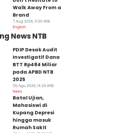
Don't Hesitate to
Walk Away From a
Brand
7 Aug 2026, 11:00 WIB
English
ing News NTB
PDIP Desak Audit
Investigatif Dana
BTT Rp484 Miliar
pada APBD NTB
2025
05 Agu 2026, 14:24 WIB
News
Batal Ujian,
Mahasiswi di
Kupang Depresi
hingga masuk
Rumah Sakit