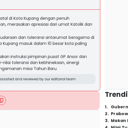
atal di Kota Kupang dengan penuh
n, merasakan apresiasi dari umat Katolik dan
udaraan dan toleransi antarumat beragama di
a Kupang masuk dalam 10 besar kota paling
an instruksi pimpinan pusat GP Ansor dan
nilai toleransi dan kebhinekaan, sinergi
engamanan misa Tahun Baru.
ssisted and reviewed by our editorial team.
Trendi
1
.
Gubern
2
.
Prabow
3
.
Makan B
4
.
Nilai T