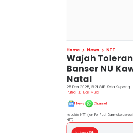
Home
News
NTT
Wajah Toleran
Banser NU Kaw
Natal
25 Des 2025, 18:21 WIB
Kota Kupang
Putra F.D. Bali Mula
News
Channel
Kapolda NTT Irjen Pol Rudi Darmoko apre
NTT)
Intinya Sih