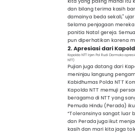
kita yang paling mahal it
dan bilang terima kasih ba
damainya beda sekali," ujar
Selama penjagaan mereka 
panitia Natal gereja. Semu
pun diperhatikan karena m
2. Apresiasi dari Kapol
Kapolda NTT Irjen Pol Rudi Darmoko apre
NTT)
Pujian juga datang dari Ka
meninjau langsung pengama
Kabidhumas Polda NTT Kom
Kapolda NTT memuji persa
beragama di NTT yang sang
Pemuda Hindu (Perada) iku
“Toleransinya sangat luar 
dan Perada juga ikut men
kasih dan mari kita jaga to