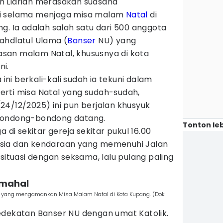
n Liarian merasakan suasana
ai selama menjaga misa malam
Natal
di
g. Ia adalah salah satu dari 500 anggota
ahdlatul Ulama (
Banser
NU) yang
san malam Natal, khususnya di kota
ni.
i berkali-kali sudah ia tekuni dalam
rti misa Natal yang sudah-sudah,
4/12/2025) ini pun berjalan khusyuk
bondong-bondong datang.
Tonton leb
 di sekitar gereja sekitar pukul 16.00
sia dan kendaraan yang memenuhi Jalan
 situasi dengan seksama, lalu pulang paling
 mahal
er yang mengamankan Misa Malam Natal di Kota Kupang. (Dok
edekatan Banser NU dengan umat Katolik.