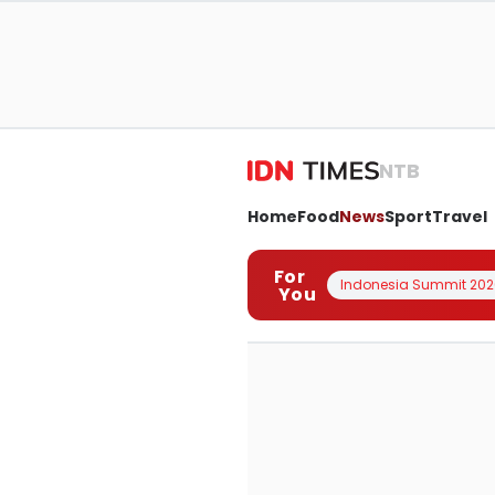
NTB
Home
Food
News
Sport
Travel
For
Indonesia Summit 202
You