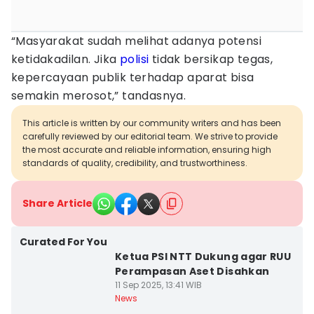
“Masyarakat sudah melihat adanya potensi
ketidakadilan. Jika
polisi
tidak bersikap tegas,
kepercayaan publik terhadap aparat bisa
semakin merosot,” tandasnya.
This article is written by our community writers and has been
carefully reviewed by our editorial team. We strive to provide
the most accurate and reliable information, ensuring high
standards of quality, credibility, and trustworthiness.
Share Article
Curated For You
Ketua PSI NTT Dukung agar RUU
Perampasan Aset Disahkan
11 Sep 2025, 13:41 WIB
News