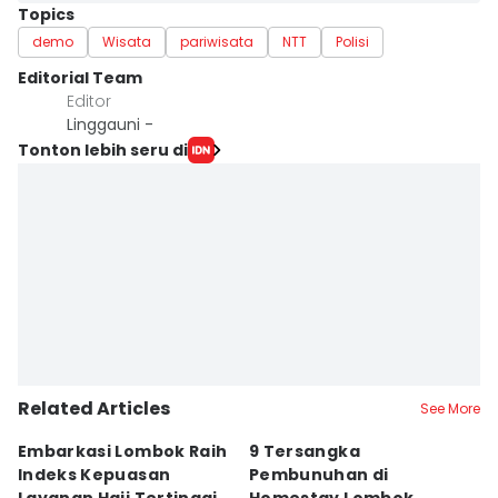
Topics
demo
Wisata
pariwisata
NTT
Polisi
Editorial Team
Editor
Linggauni -
Tonton lebih seru di
Related Articles
See More
Embarkasi Lombok Raih
9 Tersangka
J
Indeks Kepuasan
Pembunuhan di
d