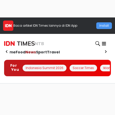
Baca artikel
IDN Times
lainnya di IDN App
Install
NTB
Home
Food
News
Sport
Travel
For
Indonesia Summit 2026
Soccer Times
Iklanin 
You