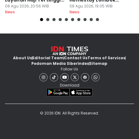
Layanan Haji Tertinggi
Homestay Lombok
B
Nasional
08 Agu 2026, 20:56 WIB
Barat Dilimpahkan ke
08 Agu 2026, 19:05 WIB
2
08
News
News
Ne
Jaksa
About Us
Editorial Team
Contact Us
Terms of Services
Pedoman Media Siber
Index
Sitemap
Follow Us
Download
© 2026 IDN. All Rights Reserved.