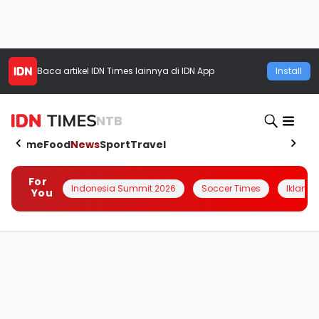
Baca artikel
IDN Times
lainnya di IDN App
Install
NTB
Home
Food
News
Sport
Travel
For
Indonesia Summit 2026
Soccer Times
Iklanin 
You