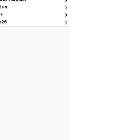
tus
FF
026