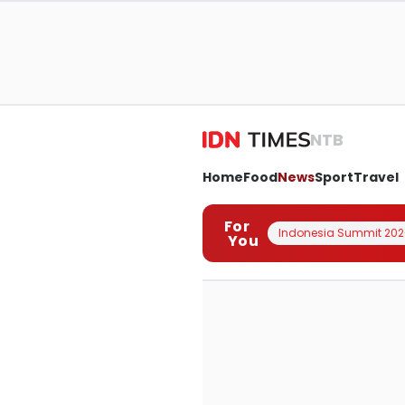
NTB
Home
Food
News
Sport
Travel
For
Indonesia Summit 202
You