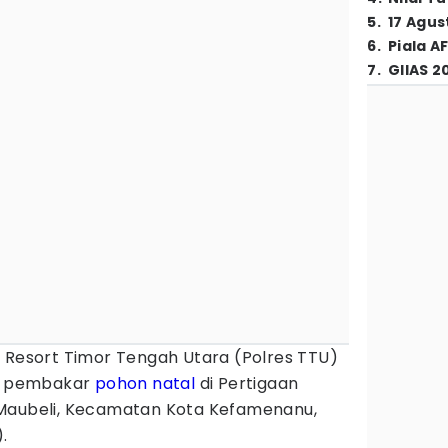
5
.
17 Agus
6
.
Piala A
7
.
GIIAS 2
si Resort Timor Tengah Utara (Polres TTU)
pembakar
pohon natal
di Pertigaan
 Maubeli, Kecamatan Kota Kefamenanu,
).