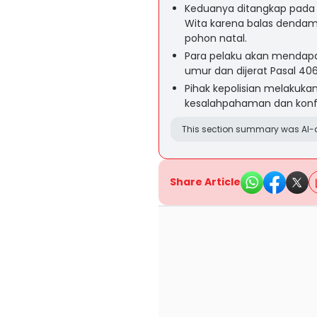
Keduanya ditangkap pada K
Wita karena balas denda
pohon natal.
Para pelaku akan mendap
umur dan dijerat Pasal 4
Pihak kepolisian melakuka
kesalahpahaman dan konfli
This section summary was AI-a
Share Article