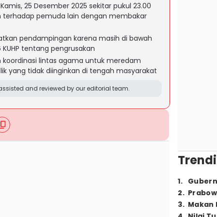
amis, 25 Desember 2025 sekitar pukul 23.00
m terhadap pemuda lain dengan membakar
atkan pendampingan karena masih di bawah
06 KUHP tentang pengrusakan
n koordinasi lintas agama untuk meredam
k yang tidak diinginkan di tengah masyarakat
ssisted and reviewed by our editorial team.
Trendi
1
.
Gubern
2
.
Prabow
3
.
Makan B
4
.
Nilai T