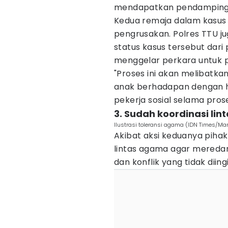
mendapatkan pendampinga
Kedua remaja dalam kasus i
pengrusakan. Polres TTU j
status kasus tersebut dari 
menggelar perkara untuk 
"Proses ini akan melibatk
anak berhadapan dengan h
pekerja sosial selama pro
3. Sudah koordinasi li
Ilustrasi toleransi agama (IDN Times/Ma
Akibat aksi keduanya pihak
lintas agama agar mereda
dan konflik yang tidak diin