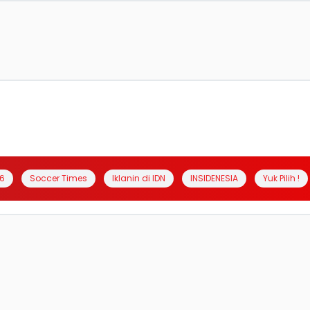
6
Soccer Times
Iklanin di IDN
INSIDENESIA
Yuk Pilih !