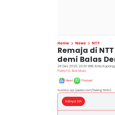
Home
News
NTT
Remaja di NTT 
demi Balas De
26 Des 2025, 20:30 WIB
Kota Kupang
Putra F.D. Bali Mula
News
Channel
Ilustrasi api (pexels.com/Dương Nhân)
Intinya Sih