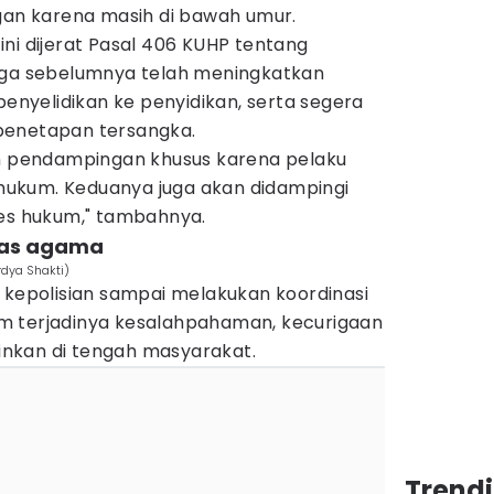
n karena masih di bawah umur.
ni dijerat Pasal 406 KUHP tentang
uga sebelumnya telah meningkatkan
penyelidikan ke penyidikan, serta segera
penetapan tersangka.
an pendampingan khusus karena pelaku
ukum. Keduanya juga akan didampingi
ses hukum," tambahnya.
ntas agama
rdya Shakti)
 kepolisian sampai melakukan koordinasi
m terjadinya kesalahpahaman, kecurigaan
ginkan di tengah masyarakat.
Trend