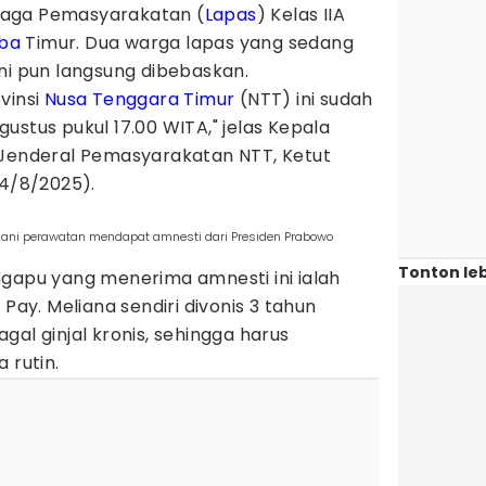
baga Pemasyarakatan (
Lapas
) Kelas IIA
ba
Timur. Dua warga lapas yang sedang
ni pun langsung dibebaskan.
vinsi
Nusa Tenggara Timur
(NTT) ini sudah
ustus pukul 17.00 WITA," jelas Kepala
 Jenderal Pemasyarakatan NTT, Ketut
(4/8/2025).
lani perawatan mendapat amnesti dari Presiden Prabowo
Tonton leb
ngapu yang menerima amnesti ini ialah
 Pay. Meliana sendiri divonis 3 tahun
gal ginjal kronis, sehingga harus
 rutin.