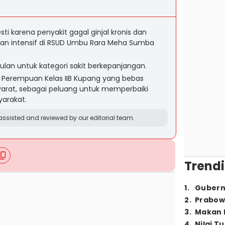
i karena penyakit gagal ginjal kronis dan
an intensif di RSUD Umbu Rara Meha Sumba
ulan untuk kategori sakit berkepanjangan.
s Perempuan Kelas IIB Kupang yang bebas
yarat, sebagai peluang untuk memperbaiki
yarakat.
ssisted and reviewed by our editorial team.
Trendi
1
.
Gubern
2
.
Prabow
3
.
Makan B
4
.
Nilai T