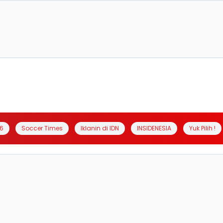
6
Soccer Times
Iklanin di IDN
INSIDENESIA
Yuk Pilih !