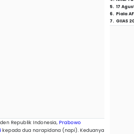
5
.
17 Agus
6
.
Piala A
7
.
GIIAS 2
den Republik Indonesia,
Prabowo
i
kepada dua narapidana (napi). Keduanya