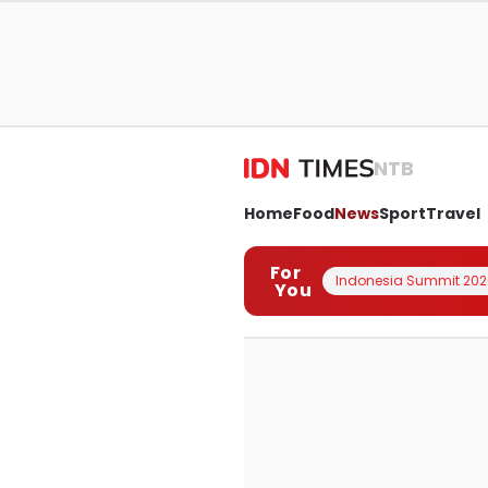
NTB
Home
Food
News
Sport
Travel
For
Indonesia Summit 202
You