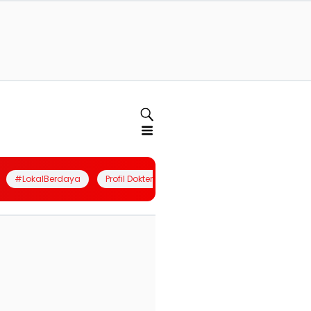
#LokalBerdaya
Profil Dokter
Quiz
Join Community