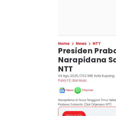
Home
News
NTT
Presiden Pra
Narapidana Sa
NTT
04 Agu 2025, 17:02 WIB
Kota Kupang
Putra F.D. Bali Mula
News
Channel
Narapidana di Nusa Tenggara Timur bebas
Prabowo Subianto. (Dok Ditjenpas NTT)
Intinya Sih