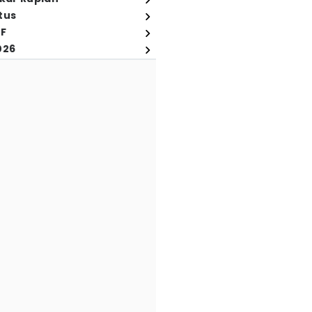
tus
FF
026