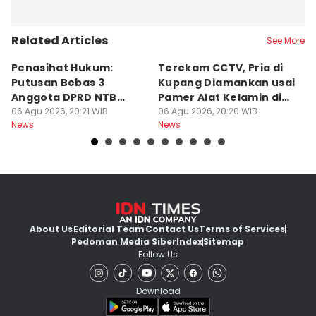
Related Articles
See More
Penasihat Hukum:
Terekam CCTV, Pria di
K
Putusan Bebas 3
Kupang Diamankan usai
B
Anggota DPRD NTB
Pamer Alat Kelamin di
A
Bersifat Final
06 Agu 2026, 20:21 WIB
Kios
06 Agu 2026, 20:20 WIB
06
News
News
Ne
About Us
Editorial Team
Contact Us
Terms of Services
Pedoman Media Siber
Index
Sitemap
Follow Us
Download