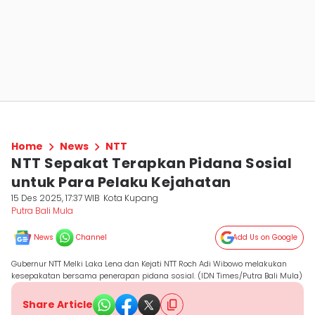
Home
News
NTT
NTT Sepakat Terapkan Pidana Sosial
untuk Para Pelaku Kejahatan
15 Des 2025, 17:37 WIB
Kota Kupang
Putra Bali Mula
News
Channel
Add Us on Google
Gubernur NTT Melki Laka Lena dan Kejati NTT Roch Adi Wibowo melakukan
kesepakatan bersama penerapan pidana sosial. (IDN Times/Putra Bali Mula)
Share Article