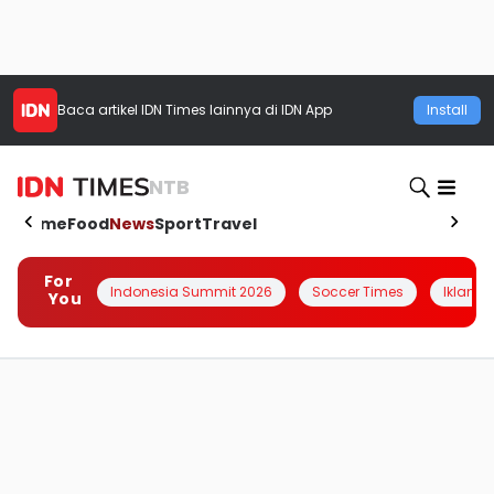
Baca artikel
IDN Times
lainnya di IDN App
Install
NTB
Home
Food
News
Sport
Travel
For
Indonesia Summit 2026
Soccer Times
Iklanin 
You