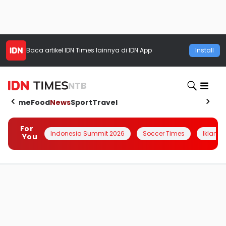
Baca artikel
IDN Times
lainnya di IDN App
Install
NTB
Home
Food
News
Sport
Travel
For
Indonesia Summit 2026
Soccer Times
Iklanin 
You