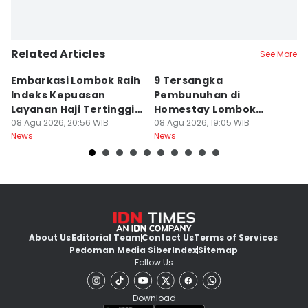
Related Articles
See More
Embarkasi Lombok Raih
9 Tersangka
J
Indeks Kepuasan
Pembunuhan di
d
Layanan Haji Tertinggi
Homestay Lombok
B
Nasional
08 Agu 2026, 20:56 WIB
Barat Dilimpahkan ke
08 Agu 2026, 19:05 WIB
2
08
News
News
Ne
Jaksa
About Us
Editorial Team
Contact Us
Terms of Services
Pedoman Media Siber
Index
Sitemap
Follow Us
Download