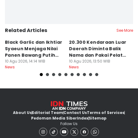
Related Articles
See More
Black Garlic dan Ikhtiar
20.300 Kendaraan Luar
B
Syaeun Menjaga Nilai
Daerah Diminta Balik
J
Panen Bawang Putih
Nama dan Pakai Pelat
u
Sembalun
10 Agu 2026, 14:14 WIB
NTB
10 Agu 2026, 13:50 WIB
B
09
News
News
Ne
About Us
Editorial Team
Contact Us
Terms of Services
Pedoman Media Siber
Index
Sitemap
Follow Us