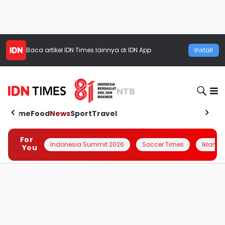
Baca artikel
IDN Times
lainnya di IDN App
Install
NTB
Home
Food
News
Sport
Travel
For
Indonesia Summit 2026
Soccer Times
Iklanin 
You