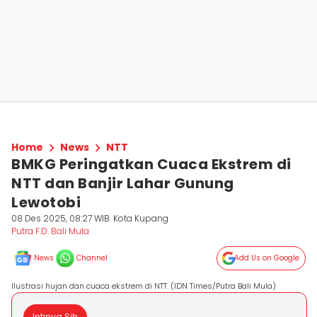
Home
News
NTT
BMKG Peringatkan Cuaca Ekstrem di
NTT dan Banjir Lahar Gunung
Lewotobi
08 Des 2025, 08:27 WIB
Kota Kupang
Putra F.D. Bali Mula
News
Channel
Add Us on Google
Ilustrasi hujan dan cuaca ekstrem di NTT. (IDN Times/Putra Bali Mula)
Intinya Sih