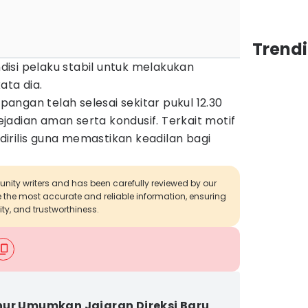
Trend
isi pelaku stabil untuk melakukan
ata dia.
ngan telah selesai sekitar pukul 12.30
kejadian aman serta kondusif. Terkait motif
n dirilis guna memastikan keadilan bagi
munity writers and has been carefully reviewed by our
de the most accurate and reliable information, ensuring
ity, and trustworthiness.
ur Umumkan Jajaran Direksi Baru