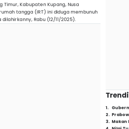
 Timur, Kabupaten Kupang, Nusa
u rumah tangga (IRT) ini diduga membunuh
a dilahirkanny, Rabu (12/11/2025).
Trendi
1
.
Gubern
2
.
Prabow
3
.
Makan B
4
.
Nilai T