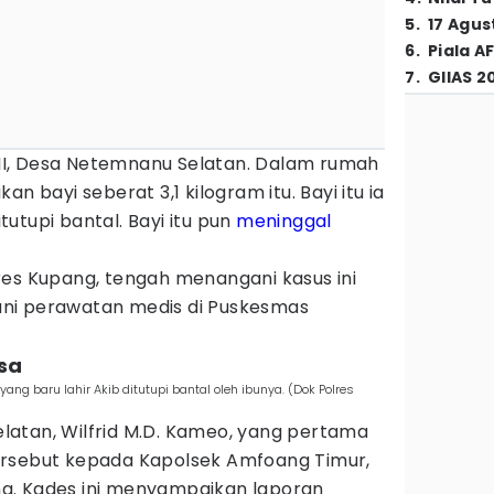
5
.
17 Agus
6
.
Piala A
7
.
GIIAS 2
n II, Desa Netemnanu Selatan. Dalam rumah
n bayi seberat 3,1 kilogram itu. Bayi itu ia
itutupi bantal. Bayi itu pun
meninggal
res Kupang, tengah menangani kasus ini
ni perawatan medis di Puskesmas
esa
ng baru lahir Akib ditutupi bantal oleh ibunya. (Dok Polres
atan, Wilfrid M.D. Kameo, yang pertama
ersebut kepada Kapolsek Amfoang Timur,
a. Kades ini menyampaikan laporan