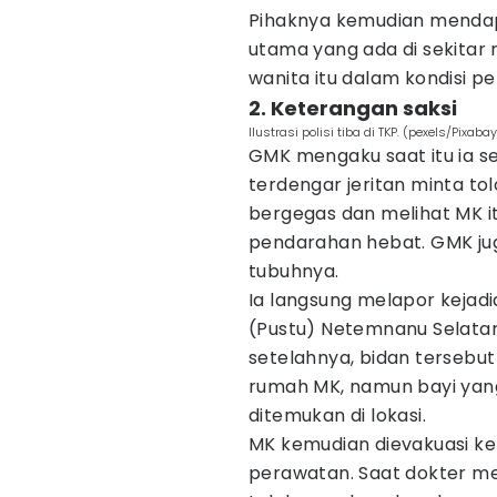
Pihaknya kemudian mendap
utama yang ada di sekitar
wanita itu dalam kondisi p
2. Keterangan saksi
Ilustrasi polisi tiba di TKP. (pexels/Pixaba
GMK mengaku saat itu ia s
terdengar jeritan minta to
bergegas dan melihat MK i
pendarahan hebat. GMK ju
tubuhnya.
Ia langsung melapor kejad
(Pustu) Netemnanu Selatan 
setelahnya, bidan tersebu
rumah MK, namun bayi yang
ditemukan di lokasi.
MK kemudian dievakuasi k
perawatan. Saat dokter m