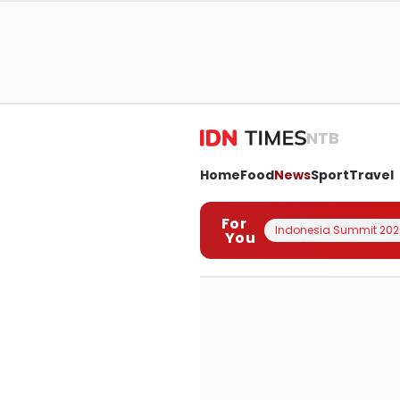
NTB
Home
Food
News
Sport
Travel
For
Indonesia Summit 202
You