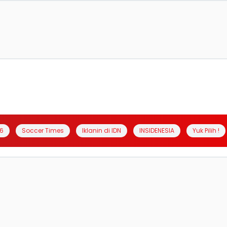
6
Soccer Times
Iklanin di IDN
INSIDENESIA
Yuk Pilih !