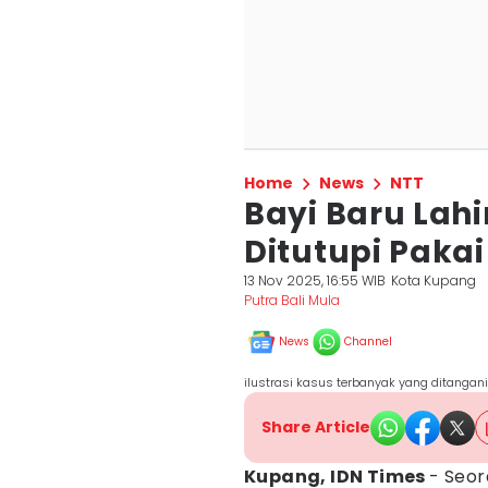
Home
News
NTT
Bayi Baru Lahi
Ditutupi Pakai
13 Nov 2025, 16:55 WIB
Kota Kupang
Putra Bali Mula
News
Channel
ilustrasi kasus terbanyak yang ditangani 
Share Article
Kupang, IDN Times
- Seor