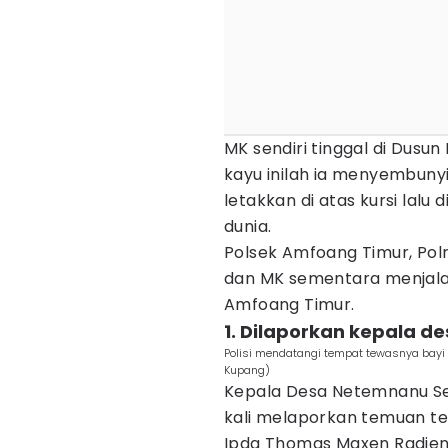
MK sendiri tinggal di Dusu
kayu inilah ia menyembunyika
letakkan di atas kursi lalu d
dunia.
Polsek Amfoang Timur, Pol
dan MK sementara menjala
Amfoang Timur.
1. Dilaporkan kepala d
Polisi mendatangi tempat tewasnya bayi ya
Kupang)
Kepala Desa Netemnanu Sel
kali melaporkan temuan t
Ipda Thomas Maxen Radien