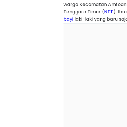
warga Kecamatan Amfoang
Tenggara Timur (
NTT
). Ib
bayi
laki-laki yang baru saj