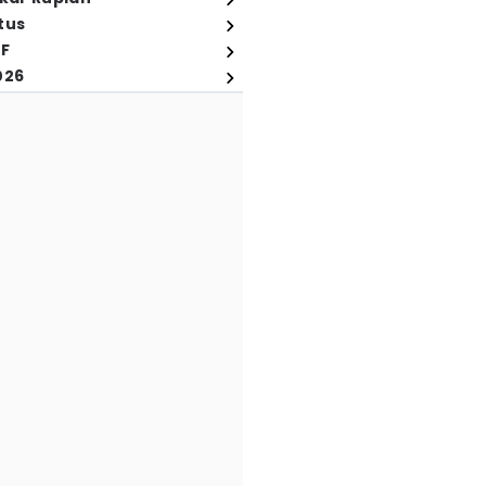
tus
FF
026