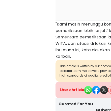
"Kami masih menunggu kond
pemeriksaan lebih lanjut," k
Sementara pemeriksaan lapa
WITA, dan situasi di lokasi 
ibu muda ini, kata dia, aka
korban.
This article is written by our com
editorial team. We strive to provi
high standards of quality, credibil
Share Article
Curated For You
Gubern