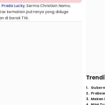
h
Prada Lucky
, Serma Christian Namo,
as kematian putranya yang diduga
n di barak TNI.
Trendi
1
.
Gubern
2
.
Prabow
3
.
Makan B
4
.
Nilai T