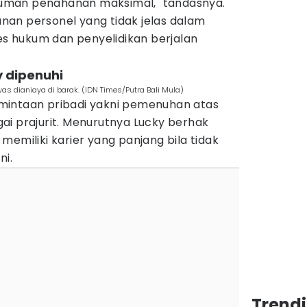
uman penahanan maksimal," tandasnya.
an personel yang tidak jelas dalam
ses hukum dan penyelidikan berjalan
y dipenuhi
 dianiaya di barak. (IDN Times/Putra Bali Mula)
mintaan pribadi yakni pemenuhan atas
ai prajurit. Menurutnya Lucky berhak
memiliki karier yang panjang bila tidak
ni.
Trend