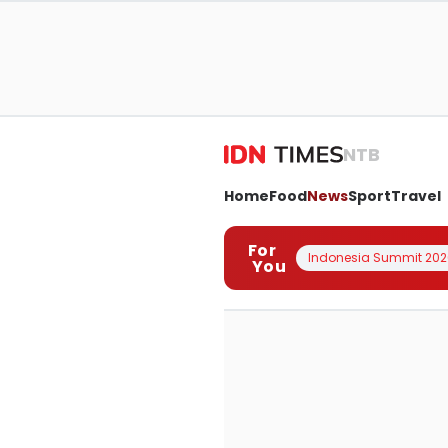
NTB
Home
Food
News
Sport
Travel
For
Indonesia Summit 202
You