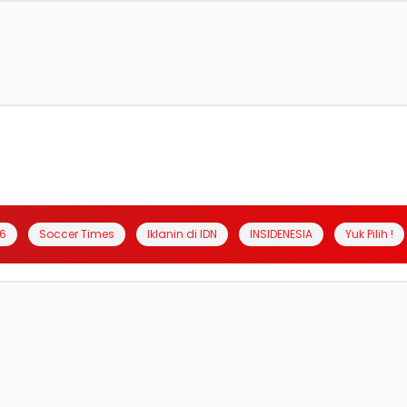
6
Soccer Times
Iklanin di IDN
INSIDENESIA
Yuk Pilih !