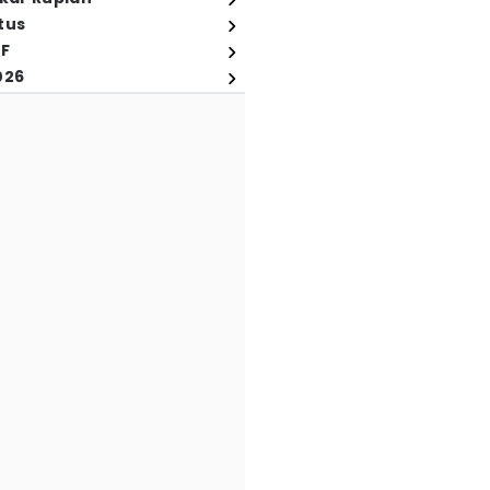
tus
FF
026