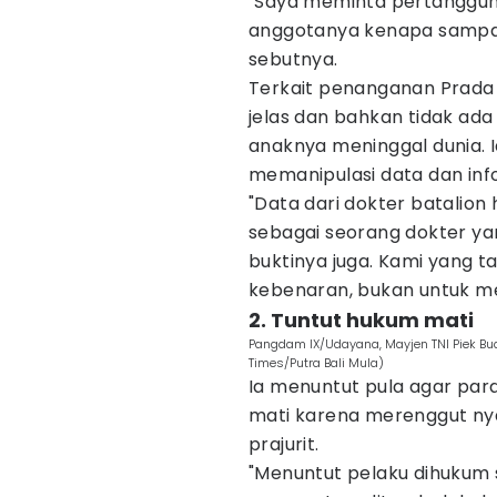
"Saya meminta pertanggu
anggotanya kenapa sampai 
sebutnya.
Terkait penanganan Prada 
jelas dan bahkan tidak ad
anaknya meninggal dunia. 
memanipulasi data dan inf
"Data dari dokter batalion
sebagai seorang dokter ya
buktinya juga. Kami yang t
kebenaran, bukan untuk me
2. Tuntut hukum mati
Pangdam IX/Udayana, Mayjen TNI Piek Bud
Times/Putra Bali Mula)
Ia menuntut pula agar par
mati karena merenggut ny
prajurit.
"Menuntut pelaku dihukum 