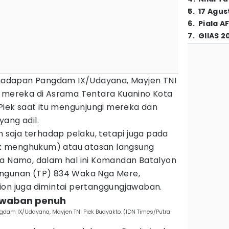
5
.
17 Agus
6
.
Piala A
7
.
GIIAS 2
i hadapan Pangdam IX/Udayana, Mayjen TNI
n mereka di Asrama Tentara Kuanino Kota
 Piek saat itu mengunjungi mereka dan
ang adil.
n saja terhadap pelaku, tetapi juga pada
k menghukum) atau atasan langsung
ra Namo, dalam hal ini Komandan Batalyon
angunan (TP) 834 Waka Nga Mere,
lion juga dimintai pertanggungjawaban.
jawaban penuh
gdam IX/Udayana, Mayjen TNI Piek Budyakto. (IDN Times/Putra