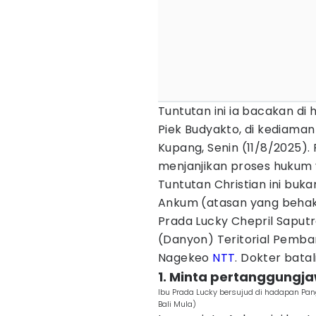
Tuntutan ini ia bacakan d
Piek Budyakto, di kediama
Kupang, Senin (11/8/2025).
menjanjikan proses hukum y
Tuntutan Christian ini buka
Ankum (atasan yang beha
Prada Lucky Chepril Saput
(Danyon) Teritorial Pemb
Nagekeo
NTT
. Dokter bata
1. Minta pertanggung
Ibu Prada Lucky bersujud di hadapan Pan
Bali Mula)