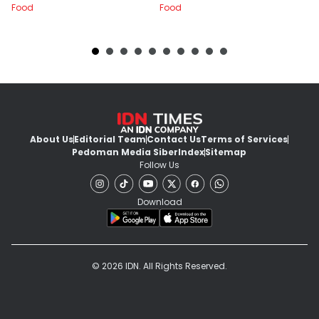
Food
Food
Fo
About Us
Editorial Team
Contact Us
Terms of Services
Pedoman Media Siber
Index
Sitemap
Follow Us
Download
© 2026 IDN. All Rights Reserved.