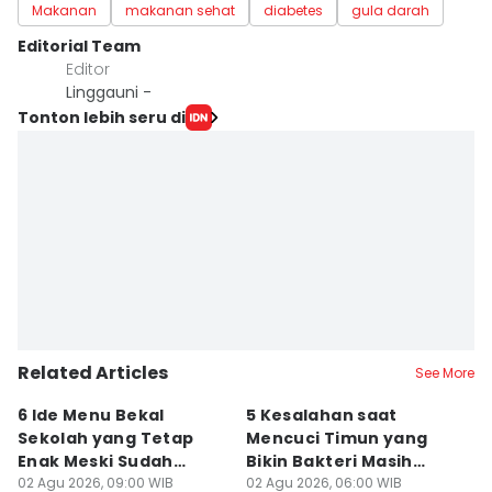
Makanan
makanan sehat
diabetes
gula darah
Editorial Team
Editor
Linggauni -
Tonton lebih seru di
Related Articles
See More
6 Ide Menu Bekal
5 Kesalahan saat
[
Sekolah yang Tetap
Mencuci Timun yang
T
Enak Meski Sudah
Bikin Bakteri Masih
B
Dingin
02 Agu 2026, 09:00 WIB
Nempel
02 Agu 2026, 06:00 WIB
Ja
19