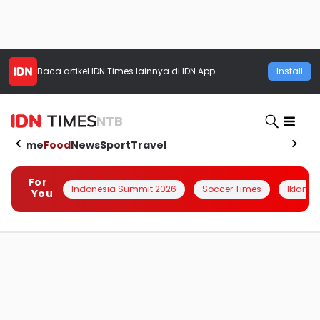
Baca artikel
IDN Times
lainnya di IDN App
Install
NTB
Home
Food
News
Sport
Travel
For
Indonesia Summit 2026
Soccer Times
Iklanin 
You