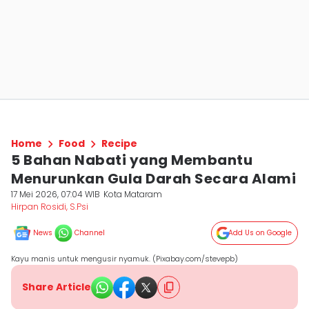
Home
Food
Recipe
5 Bahan Nabati yang Membantu
Menurunkan Gula Darah Secara Alami
17 Mei 2026, 07:04 WIB
Kota Mataram
Hirpan Rosidi, S.Psi
News
Channel
Add Us on Google
Kayu manis untuk mengusir nyamuk. (Pixabay.com/stevepb)
Share Article